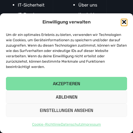
IT-Sicherheit
Über uns
IT-Beratung
Kontakt
Einwilligung verwalten
IT-Support
Cookie-Richtlinie
Managed Services
Datenschutz
Um dir ein optimales Erlebnis zu bieten, verwenden wir Technologien
wie Cookies, um Geräteinformationen zu speichern und/oder darauf
Künstliche
Impressum
zuzugreifen. Wenn du diesen Technologien zustimmst, können wir Daten
Intelligenz
wie das Surfverhalten oder eindeutige IDs auf dieser Website
verarbeiten. Wenn du deine Einwillligung nicht erteilst oder
zurückziehst, können bestimmte Merkmale und Funktionen
Copyright © 2026 |
NetOps IT-Systemhaus GmbH
beeinträchtigt werden.
Datenschutz
Impressum
AKZEPTIEREN
ABLEHNEN
EINSTELLUNGEN ANSEHEN
Cookie-Richtlinie
Datenschutz
Impressum